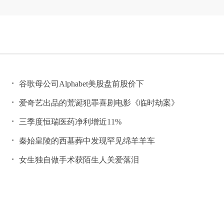
谷歌母公司Alphabet美股盘前股价下
爱奇艺出品的荒诞犯罪喜剧电影《临时劫案》
三季度恒瑞医药净利增近11%
秦始皇陵的西墓葬中发现罕见绵羊羊车
女生独自做手术获陌生人关爱落泪