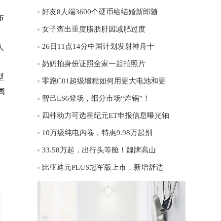
好友8人端3600个硬币给结婚新郎随
布
女子查出重度脂肪肝因减肥过度
26日11点14分中国计划发射神舟十
人
奶奶拍身份证照全家一起拍照片
型
零跑C01超级增程如何用更大电池和更
周
智己LS6登场，细分市场“炸锅”！
四种动力可选星纪元ET申报信息曝光轴
，
10万级纯电内卷，特惠9.98万起别
33.58万起，出行头等舱！魏牌高山
。
比亚迪元PLUS冠军版上市，新增舒适