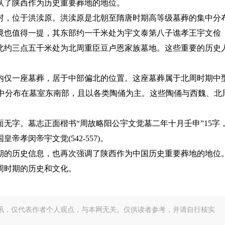
认了陕西作为历史重要葬地的地位。
村，位于洪渎原。洪渎原是北朝至隋唐时期高等级墓葬的集中分
境也值得一提，其东部约一千米处为宇文泰第八子谯孝王宇文俭
北约三点五千米处为北周重臣豆卢恩家族墓地。这些重要的历史
内仅一座墓葬，居于中部偏北的位置。这座墓葬属于北周时期中
，集中分布在墓室东南部，且以各类陶俑为主。这些陶俑与西魏、北
无字。墓志正面楷书“周故略阳公宇文觉墓二年十月壬申”15字
孝闵帝宇文觉(542-557)。
期的历史信息，也再次强调了陕西作为中国历史重要葬地的地位
周时期的历史和文化。
讯，仅代表作者个人观点，与本网无关。仅供读者参考，并请自行核实