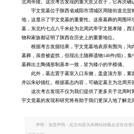
北周帝陵。这次考古发现的重大意义在于，它再次确
宇文觉墓位于陕西省咸阳市渭城区周陵街道北贺
地，这显示了宇文觉墓的重要性。这座墓葬的周围环
墓，东北约七点八千米处为北周武帝宇文邕孝陵，西
物和家族都证明了陕西在历史上的重要地位。
根据考古发掘结果，宇文觉墓地表原有围沟，沟
墓葬，虽曾被盗扰，但现出土随葬遗物146件(组)
墓葬出土陶俑形制基本一致，皆为矮小的半模俑。
此外，墓志置于墓室入口东侧，盖盝顶方形，素面
并以朱砂描红。根据墓志内容，可确定墓主为北周开国皇帝
这次考古发现不仅为我们提供了更多关于北周时
宇文觉墓的发现和研究将有助于我们更深入地了解北
声明：免责声明：此文内容为本网站转载企业宣传资