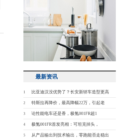
最新资讯
比亚迪汉没优势了？长安新轿车造型更高
1
特斯拉再降价，最高降幅22万，引起老
2
论性能电车还是香，极氪001FR超1
3
极氪001FR首发亮相：可坦克掉头，
4
从产品输出到技术输出，零跑能否走稳出
5