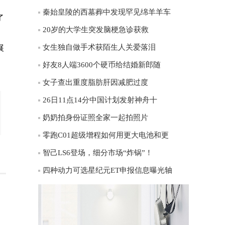
秦始皇陵的西墓葬中发现罕见绵羊羊车
了
20岁的大学生突发脑梗急诊获救
女生独自做手术获陌生人关爱落泪
展
好友8人端3600个硬币给结婚新郎随
女子查出重度脂肪肝因减肥过度
26日11点14分中国计划发射神舟十
奶奶拍身份证照全家一起拍照片
零跑C01超级增程如何用更大电池和更
智己LS6登场，细分市场“炸锅”！
四种动力可选星纪元ET申报信息曝光轴