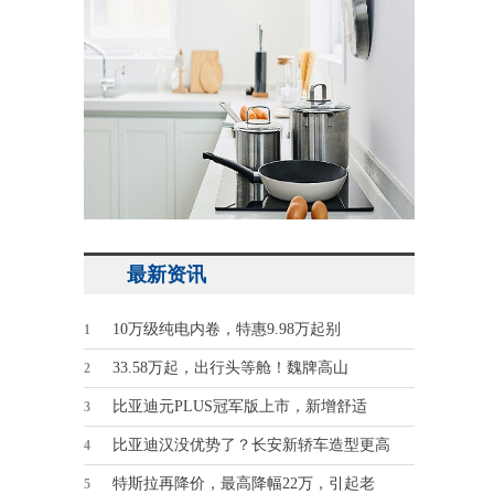
最新资讯
10万级纯电内卷，特惠9.98万起别
1
33.58万起，出行头等舱！魏牌高山
2
比亚迪元PLUS冠军版上市，新增舒适
3
比亚迪汉没优势了？长安新轿车造型更高
4
特斯拉再降价，最高降幅22万，引起老
5